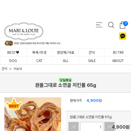
0
BEST♥
목욕/위생
영양제/사료
간식
옷/기타
DOG
CAT
ALL
SALE
ABOUT
간식
Hard
원물그대로 소연골 치킨롤 65g
4,900
판매가격
원
원물그대로 소연골 치킨롤 65g
4,900
원
-1
+1