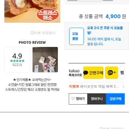
4,900
총 상품 금액
원
오후 2시 전 주문 시 오늘출
발!
오늘
출발
14:00 까지 결제 시, 오늘
발송 됩니다.
★인기제품★ 오래먹는간식~
소연골+치킨 원물그대로 말린 천연껌!
이벤트
페이포인트 적립 혜택 2배 UP!
스트레스/긴장감 해소! 소형견도 잘 먹어요
이벤트
페이포인트 적립 혜택 2배 UP!
찜하기
장바구니
일반구매