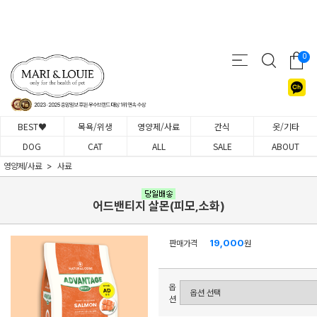
0
BEST♥
목욕/위생
영양제/사료
간식
옷/기타
DOG
CAT
ALL
SALE
ABOUT
영양제/사료
사료
어드밴티지 살몬(피모,소화)
19,000
판매가격
원
옵
션