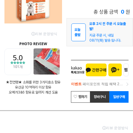
0
총 상품 금액
원
오후 2시 전 주문 시 오늘출
발!
오늘
출발
지금 주문 시, 내일
08/11(화) 발송 됩니다.
★전연령★ 소화를 위한 3가지효소 함유
이벤트
페이포인트 적립 혜택 2배 UP!
유산균 10억마리 이상 함유
오메가3&6 함유로 알러지 개선 도움
이벤트
페이포인트 적립 혜택 2배 UP!
찜하기
장바구니
일반구매