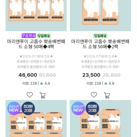
마리앤루이 고흡수 뽀송배변패
마리앤루이 고흡수 뽀송배변패
드 소형 50매◆4팩
드 소형 50매◆2팩
★2025.07 NEW 신상★
★2025.07 NEW 신상★
국내생산+강력흡수+항균탈취
국내생산+강력흡수+항균탈취
유해물질 불검출테스트 완료!
유해물질 불검출테스트 완료!
46,600
51,600
23,500
25,800
리뷰: 228 |
4.9
리뷰: 228 |
4.9