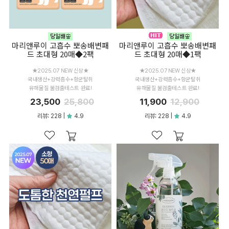
마리앤루이 고흡수 뽀송배변패
마리앤루이 고흡수 뽀송배변패
드 초대형 20매◆2팩
드 초대형 20매◆1팩
★2025.07 NEW 신상★
★2025.07 NEW 신상★
국내생산+강력흡수+항균탈취
국내생산+강력흡수+항균탈취
유해물질 불검출테스트 완료!
유해물질 불검출테스트 완료!
23,500
25,800
11,900
12,900
리뷰: 228 |
4.9
리뷰: 228 |
4.9