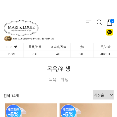
0
BEST♥
목욕/위생
영양제/사료
간식
옷/기타
DOG
CAT
ALL
SALE
ABOUT
목욕/위생
목욕
위생
전체
14
개