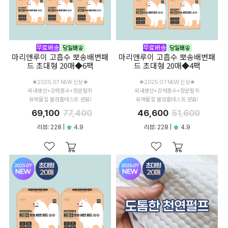
마리앤루이 고흡수 뽀송배변패
마리앤루이 고흡수 뽀송배변패
드 초대형 20매◆6팩
드 초대형 20매◆4팩
★2025.07 NEW 신상★
★2025.07 NEW 신상★
국내생산+강력흡수+항균탈취
국내생산+강력흡수+항균탈취
유해물질 불검출테스트 완료!
유해물질 불검출테스트 완료!
69,100
77,400
46,600
51,600
리뷰: 228 |
4.9
리뷰: 228 |
4.9