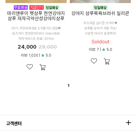
마리앤루이 펫샴푸 천연강아지
강아지 샴푸목욕브러쉬 실리콘
샴푸 저자극약산성강아지샴푸
부드러운 실리콘 브러쉬♥
95% 자연유래성분 & 피톤치드성분♥
샴푸를 넣어서 사용 가능!
로즈마리 천연향🌸EWG Green등급
시원한 마사지 효과까지!
저자극테스트 완료! 300ml
Soldout
24,000
29,000
리뷰: 7 |
5.0
리뷰: 1,020 |
5.0
1
고객센터