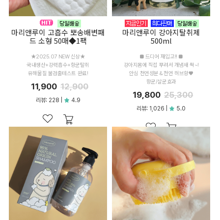
마리앤루이 고흡수 뽀송배변패
마리앤루이 강아지탈취제
드 소형 50매◆1팩
500ml
★2025.07 NEW 신상★
■ 드디어 재입고!! ■
국내생산+강력흡수+항균탈취
강아지몸에 직접 뿌려서 개냄새 싹~!
유해물질 불검출테스트 완료!
안심 천연성분 & 천연 허브향♥
항균/살균효과
11,900
12,900
19,800
25,300
리뷰: 228 |
4.9
리뷰: 1,026 |
5.0