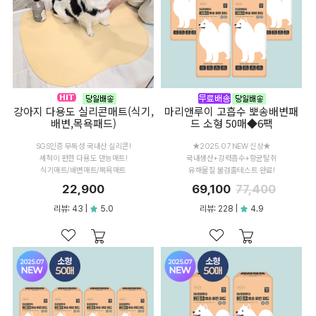
강아지 다용도 실리콘매트(식기,
마리앤루이 고흡수 뽀송배변패
배변,목욕패드)
드 소형 50매◆6팩
SGS인증 무독성 국내산 실리콘!
★2025.07 NEW 신상★
세척이 편한 다용도 만능매트!
국내생산+강력흡수+항균탈취
식기매트/배변매트/목욕매트
유해물질 불검출테스트 완료!
22,900
69,100
77,400
리뷰: 43 |
5.0
리뷰: 228 |
4.9