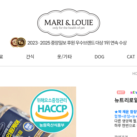
료
간식
옷/기타
DOG
CAT
H
뉴트리로얄
★꽉 채운 함
혈행+관절+눈
다른 영양제 필
하루 한번으로 
판매가격