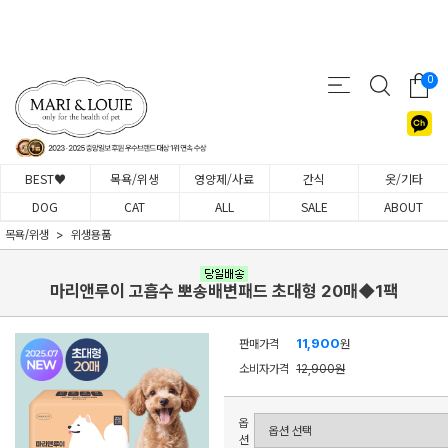
0
BEST♥
목욕/위생
영양제/사료
간식
옷/기타
DOG
CAT
ALL
SALE
ABOUT
목욕/위생
위생용품
마리앤루이 고흡수 뽀송배변패드 초대형 20매◆1팩
11,900
판매가격
원
소비자가격
12,900원
옵
션