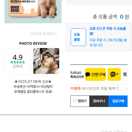
0
총 상품 금액
원
오후 2시 전 주문 시 오늘출
발!
오늘
출발
지금 주문 시, 08/10(월) 발
송 됩니다.
★2025.07 NEW 신상★
국내생산+강력흡수+항균탈취
이벤트
페이포인트 적립 혜택 2배 UP!
유해물질 불검출테스트 완료!
이벤트
페이포인트 적립 혜택 2배 UP!
찜하기
장바구니
일반구매